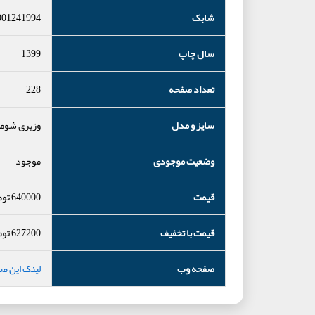
شابک
001241994
سال چاپ
1399
تعداد صفحه
228
سایز و مدل
وزیری شومی
وضعیت موجودی
موجود
قیمت
640000
توم
قیمت با تخفیف
627200
توم
صفحه وب
لینک این ص