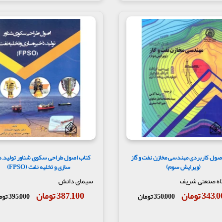
صول کاربردی مهندسی مخازن نفت و گاز
کتاب اصول طراحی سکوی شناور تولید, 
(ویرایش سوم)
سازی و تخلیه نفت (FPSO)
اه صنعتی شریف
سیمای دانش
343 تومان
387,100 تومان
350,000 تومان
395,000 تومان