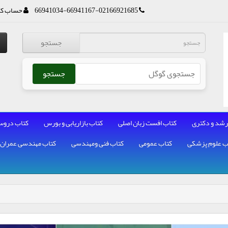
66941034-66941167-02166921685
حساب کا
جستجو
جستجو
رشد و دکتری
کتاب افست زبان اصلی
کتاب بازاریابی و بورس
کتاب دروس
ب علوم پزشکی
کتاب عمومی
کتاب فنی ومهندسی
کتاب مهندسی عمران