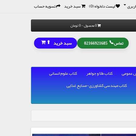
ربری
لیست دلخواه (0)
سبد خرید
تسویه حساب
0 محصول - 0 تومان
⬆
📞
سبد خرید
تماس
02166921685
 عمومی
کتاب طلا و جواهر
کتاب علوم انسانی
کتاب مهندسی کشاورزی-صنایع غذایی