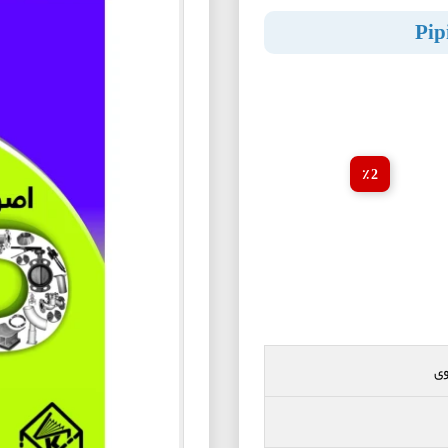
2 ٪
ی