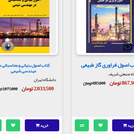
ب اصول فراوری گاز طبیعی
کتاب اصول بنیانی و محاسباتی د
مهندسی شیمی
اه صنعتی شریف
دانشگاه تهران
867 تومان
885,000 تومان
2,033,500 تومان
2,075,000 تومان
رید
خرید