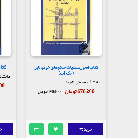
کتا
کتاب اصول عملیات سکوهای خودبالابر
(جک آپ)
دانشگ
دانشگاه صنعتی شریف
,300
676,200 تومان
690,000 تومان
خرید
خ