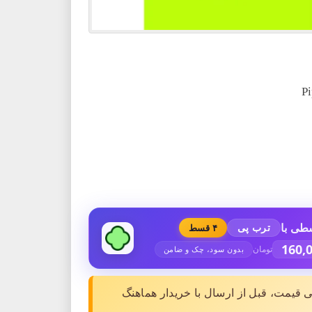
طی با
ترب پی
۴ قسط
160,
تومان
بدون سود، چک و ضامن
ی قیمت، قبل از ارسال با خریدار هماهنگ