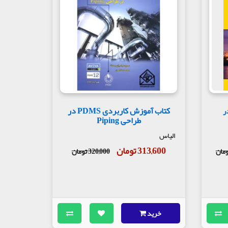
کتاب آموزش کاربردی PDMS در
ر
طراحی Piping
الیاس
313,600 تومان
320,000 تومان
خرید