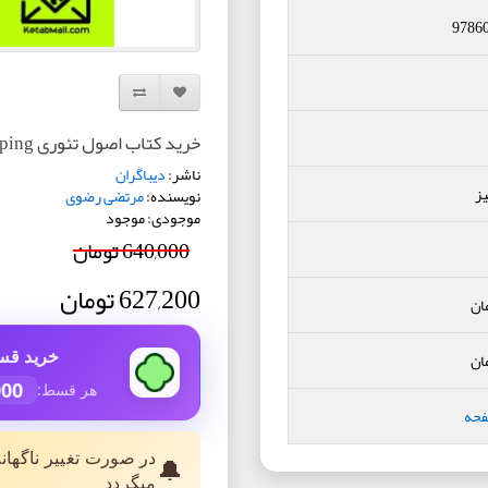
9786
افزودن به لیست دلخواه
مقایسه این محصول
خرید کتاب اصول تئوری Piping
ناشر:
دیباگران
ز
نویسنده:
مرتضی رضوی
موجودی: موجود
640,000 تومان
627,200 تومان
ان
خرید قس
ان
000
هر قسط:
فحه
در صورت تغییر ناگهان
🔔
میگردد