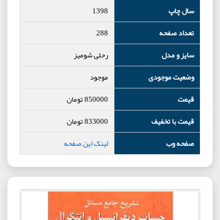
سال چاپ
1398
تعداد صفحه
288
سایز و مدل
رحلی شومیز
وضعیت موجودی
موجود
قیمت
850000
تومان
قیمت با تخفیف
833000
تومان
صفحه وب
لینک این صفحه