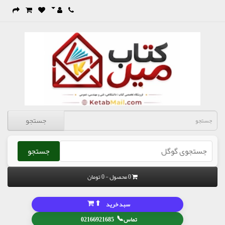
جستجو
جستجو
0 محصول - 0 تومان
⬆
سبد خرید
📞
تماس
02166921685