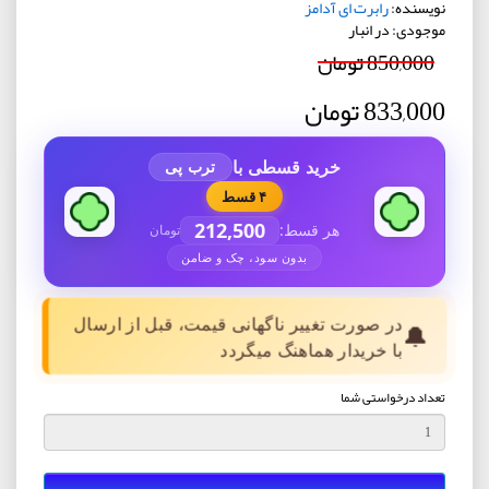
نویسنده:
رابرت ای آدامز
موجودی: در انبار
850,000 تومان
833,000 تومان
خرید قسطی با
ترب پی
۴ قسط
212,500
هر قسط:
تومان
بدون سود، چک و ضامن
در صورت تغییر ناگهانی قیمت، قبل از ارسال
🔔
با خریدار هماهنگ میگردد
تعداد درخواستی شما