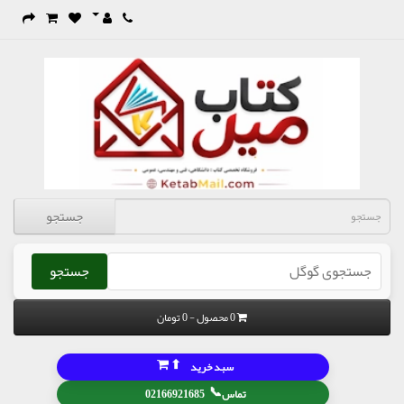
جستجو
جستجو
0 محصول - 0 تومان
⬆
سبد خرید
📞
تماس
02166921685