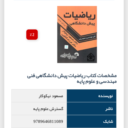
2 ٪
مشخصات کتاب ریاضیات پیش دانشگاهی فنی
مهندسی و علوم پایه
نویسنده
مسعود نیکوکار
ناشر
گسترش علوم پایه
شابک
9789646811089