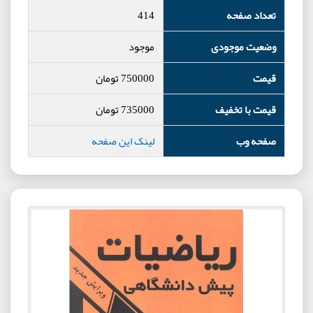
تعداد صفحه
414
وضعیت موجودی
موجود
قیمت
750000
تومان
قیمت با تخفیف
735000
تومان
صفحه وب
لینک این صفحه