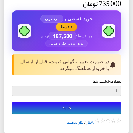
735,000 تومان
خرید قسطی با
ترب پی
۴ قسط
187,500
هر قسط:
تومان
بدون سود، چک و ضامن
در صورت تغییر ناگهانی قیمت، قبل از ارسال
🔔
با خریدار هماهنگ میگردد
تعداد درخواستی شما
خرید
0 نظر
/
نظر بدهید