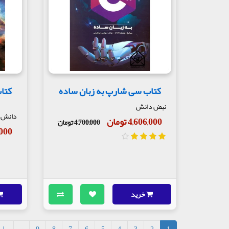
کتاب سی شارپ به زبان ساده
کتاب
نبض دانش
دانش ب
4,606,000 تومان
4,700,000 تومان
64,000
خرید
>|
>
9
8
7
6
5
4
3
2
1