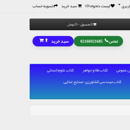
ربری
لیست دلخواه (0)
سبد خرید
تسویه حساب
0 محصول - 0 تومان
⬆
📞
سبد خرید
تماس
02166921685
 عمومی
کتاب طلا و جواهر
کتاب علوم انسانی
کتاب مهندسی کشاورزی-صنایع غذایی