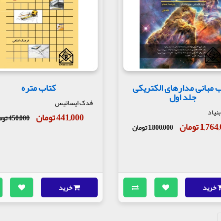
 مبانی مدارهای الکتریکی
کتاب متره
جلد اول
فدک ایساتیس
نیاد
441,000 تومان
450,000 تومان
1,7 تومان
1,800,000 تومان
خرید
خرید