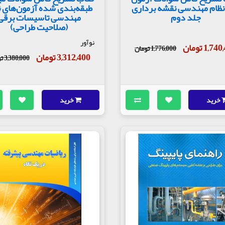
نظام مهندسی نقشه‌ برداری
طبقه‌بندی شده آزمون‌های ن
جلد دوم
مهندسی تاسیسات برقی
(صلاحیت طراحی)
نوآور
1,7 تومان
1,776,000 تومان
3,312,400 تومان
3,380,000 تومان
خرید
خرید