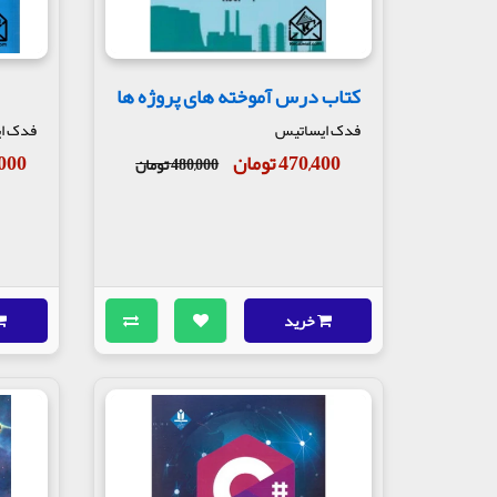
کتاب درس آموخته های پروژه ها
فدک ایساتیس
فدک ا
470,400 تومان
78,000
480,000 تومان
خرید