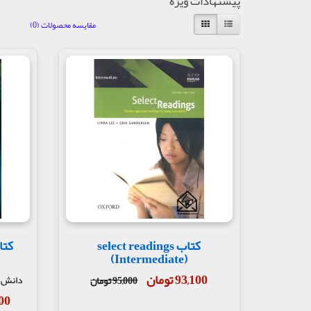
پیشنهادات ویژه
مقایسه محصولات (0)
کتاب select readings
کتا
(Intermediate)
93,100 تومان
دانش ب
95,000 تومان
,000