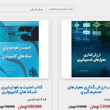
مرتب کردن براساس:
ب ارزش گذاری معیارهای
کتاب امنیت و نفوذپذیری 
تصمیم گیری
شبکه های کامپیوتری
نیاد
فدک ایساتیس
539 تومان
686,000 تومان
550,000 تومان
700,000 تومان