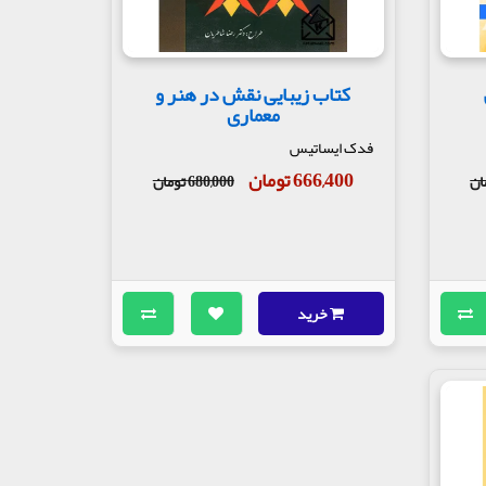
کتاب زیبایی نقش در هنر و
معماری
فدک ایساتیس
666,400 تومان
680,000 تومان
خرید