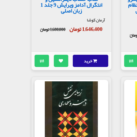
ظام
انتگرال آدامز ویرایش 9 جلد 1
زبان اصلی
آرمان کوشا
1,646,400 تومان
1,680,000 تومان
خرید