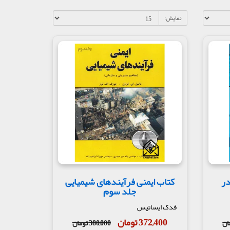
نمایش:
در
کتاب ایمنی فرآیندهای شیمیایی
جلد سوم
فدک ایساتیس
372,400 تومان
380,000 تومان