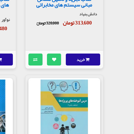
مبانی سیستم های مخابراتی
های 
دانش بنیاد
نوآور
313,600 تومان
320,000 تومان
40,480
خرید